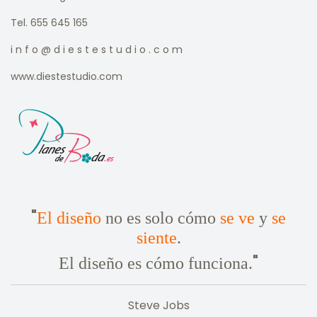
Tel. 655 645 165
i n f o @ d i e s t e s t u d i o . c o m
www.diestestudio.com
"
El diseño
no es solo cómo
se ve
y
se
siente
.
"
El diseño es cómo funciona.
Steve Jobs