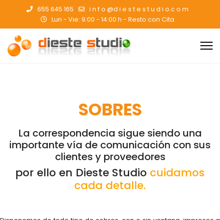
655 645 165
i n f o @d i e s t e s t u d i o.c o m
Lun - Vie: 9:00 - 14:00 h - Resto con Cita
SOBRES
La correspondencia sigue siendo una
importante vía de comunicación con sus
clientes y proveedores
por ello en Dieste Studio
cuidamos
cada detalle.